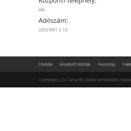
Központi telephely:
Vác
Adószám:
22527651-2-13
Főoldal
Árusított tűzifák
Faoszlop
Faki
Cserenyecz És Társa Bt. tűzifa kereskedés, hasított