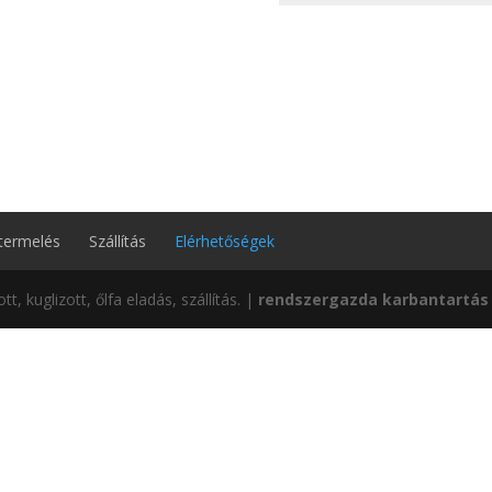
termelés
Szállítás
Elérhetőségek
, kuglizott, őlfa eladás, szállítás. |
rendszergazda karbantartás