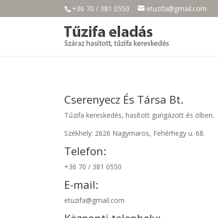
+36 70 / 381 0550
etuzifa@gmail.com
Cserenyecz És Társa Bt.
Tűzifa kereskedés, hasított gurigázott és ölben.
Székhely: 2626 Nagymaros, Fehérhegy u. 68.
Telefon:
+36 70 / 381 0550
E-mail:
etuzifa@gmail.com