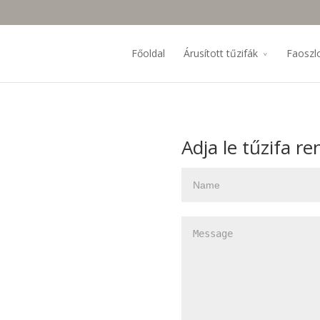
Főoldal
Árusított tűzifák
Faoszl
Adja le tűzifa r