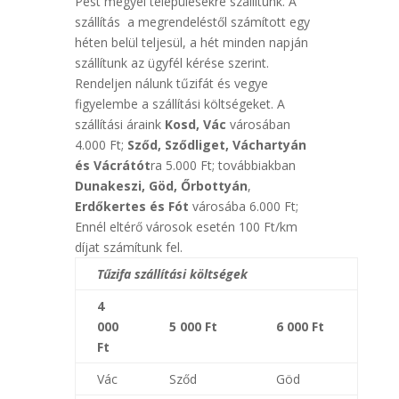
Pest megyei településekre szállítunk. A
szállítás a megrendeléstől számított egy
héten belül teljesül, a hét minden napján
szállítunk az ügyfél kérése szerint.
Rendeljen nálunk tűzifát és vegye
figyelembe a szállítási költségeket. A
szállítási áraink
Kosd, Vác
városában
4.000 Ft;
Sződ, Sződliget, Váchartyán
és Vácrátót
ra 5.000 Ft; továbbiakban
Dunakeszi, Göd, Őrbottyán
,
Erdőkertes és
Fót
városába 6.000 Ft;
Ennél eltérő városok esetén 100 Ft/km
díjat számítunk fel.
Tűzifa szállítási költségek
4
000
5 000 Ft
6 000 Ft
Ft
Vác
Sződ
Göd