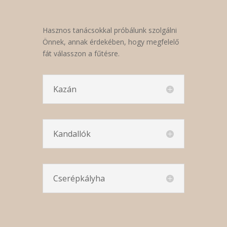
Hasznos tanácsokkal próbálunk szolgálni
Önnek, annak érdekében, hogy megfelelő
fát válasszon a fűtésre.
Kazán
Kandallók
Cserépkályha