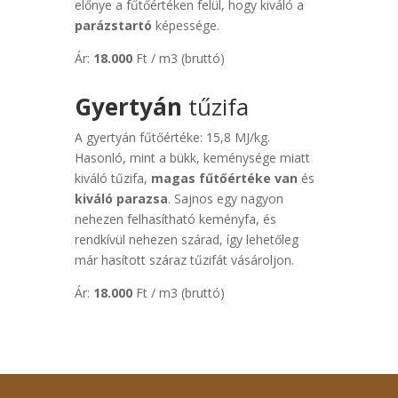
előnye a fűtőértéken felül, hogy kiváló a
parázstartó
képessége.
Ár:
18.000
Ft / m3 (bruttó)
Gyertyán
tűzifa
A gyertyán fűtőértéke: 15,8 MJ/kg.
Hasonló, mint a bükk, keménysége miatt
kiváló tűzifa,
magas fűtőértéke van
és
kiváló parazsa
. Sajnos egy nagyon
nehezen felhasítható keményfa, és
rendkívül nehezen szárad, így lehetőleg
már hasított száraz tűzifát vásároljon.
Ár:
18.000
Ft / m3 (bruttó)