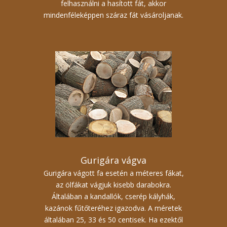
felhasználni a hasított fát, akkor
mindenféleképpen száraz fát vásároljanak.
Gurigára vágva
Gurigára vágott fa esetén a méteres fákat,
az ölfákat vágjuk kisebb darabokra.
Általában a kandallók, cserép kályhák,
kazánok fűtőteréhez igazodva. A méretek
általában 25, 33 és 50 centisek. Ha ezektől