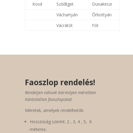
Kosd
Sződliget
Dunakeszi
Váchartyán
Őrbottyán
Vácrátót
Fót
Faoszlop rendelés!
Rendeljen nálunk bármilyen méretben
hántolatlan faoszlopokat.
Méretek, amelyek rendelhetők:
Hosszúság szerint: 2 , 3, 4 , 5, 6
méteres.