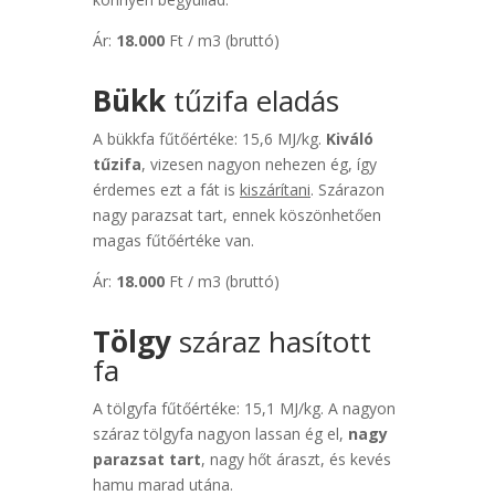
Ár:
18.000
Ft / m3 (bruttó)
Bükk
tűzifa eladás
A bükkfa fűtőértéke: 15,6 MJ/kg.
Kiváló
tűzifa
, vizesen nagyon nehezen ég, így
érdemes ezt a fát is
kiszárítani
. Szárazon
nagy parazsat tart, ennek köszönhetően
magas fűtőértéke van.
Ár:
18.000
Ft / m3 (bruttó)
Tölgy
száraz hasított
fa
A tölgyfa fűtőértéke: 15,1 MJ/kg. A nagyon
száraz tölgyfa nagyon lassan ég el,
nagy
parazsat tart
, nagy hőt áraszt, és kevés
hamu marad utána.