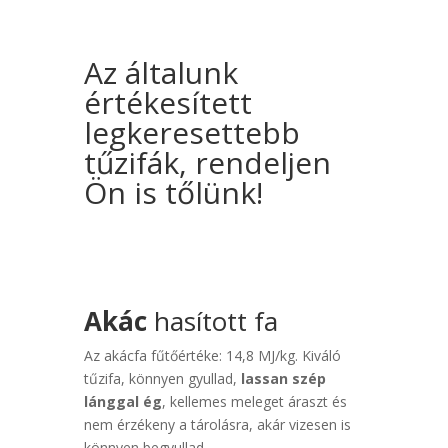
Az általunk
értékesített
legkeresettebb
tűzifák, rendeljen
Ön is tőlünk!
Akác
hasított fa
Az akácfa fűtőértéke: 14,8 MJ/kg. Kiváló
tűzifa, könnyen gyullad,
lassan szép
lánggal ég
, kellemes meleget áraszt és
nem érzékeny a tárolásra, akár vizesen is
könnyen begyullad.