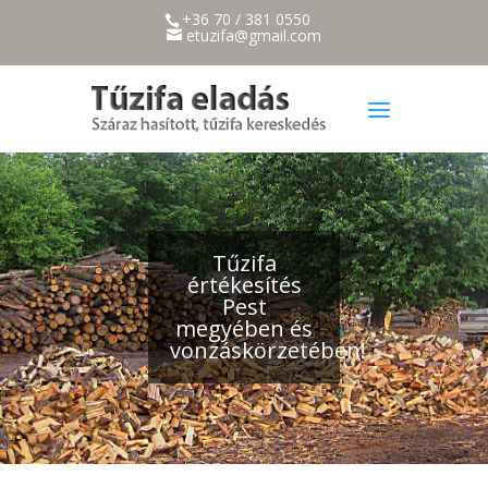
+36 70 / 381 0550
etuzifa@gmail.com
Tűzifa
értékesítés
Pest
megyében és
vonzáskörzetében!